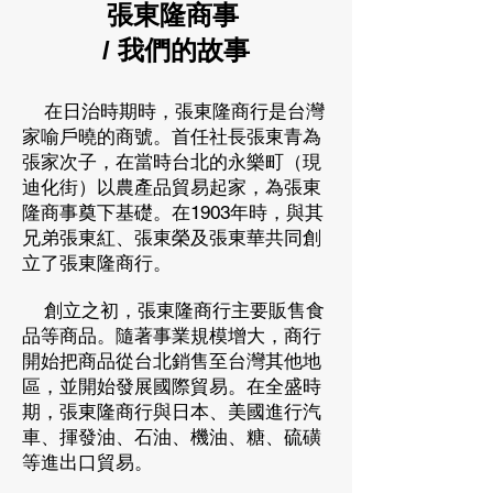
張東隆商事
/ 我們的故事
在日治時期時，張東隆商行是台灣
家喻戶曉的商號。首任社長張東青為
張家次子，在當時台北的永樂町（現
迪化街）以農產品貿易起家，為張東
隆商事奠下基礎。在1903年時，與其
兄弟張東紅、張東榮及張東華共同創
立了張東隆商行。
創立之初，張東隆商行主要販售食
品等商品。隨著事業規模增大，商行
開始把商品從台北銷售至台灣其他地
區，並開始發展國際貿易。在全盛時
期，張東隆商行與日本、美國進行汽
車、揮發油、石油、機油、糖、硫磺
等進出口貿易。